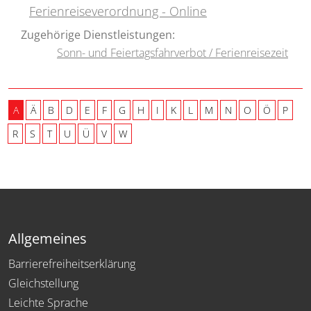
Ferienreiseverordnung - Online
Zugehörige Dienstleistungen:
Sonn- und Feiertagsfahrverbot / Ferienreisezeit
A
Ä
B
D
E
F
G
H
I
K
L
M
N
O
Ö
P
R
S
T
U
Ü
V
W
Allgemeines
Barrierefreiheitserklärung
Gleichstellung
Leichte Sprache