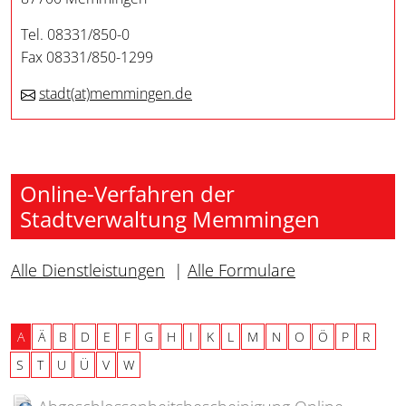
Tel. 08331/850-0
Fax 08331/850-1299
stadt
(at)
memmingen.de
Online-Verfahren der
Stadtverwaltung Memmingen
Alle Dienstleistungen
|
Alle Formulare
A
Ä
B
D
E
F
G
H
I
K
L
M
N
O
Ö
P
R
S
T
U
Ü
V
W