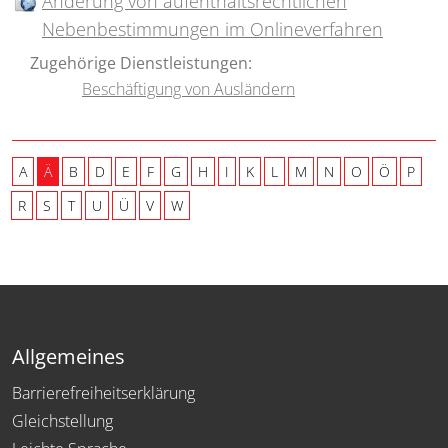
Änderung von aufenthaltsrechtlichen
Nebenbestimmungen im Onlineverfahren
Zugehörige Dienstleistungen:
Beschäftigung von Ausländern
A
Ä
B
D
E
F
G
H
I
K
L
M
N
O
Ö
P
R
S
T
U
Ü
V
W
Allgemeines
Barrierefreiheitserklärung
Gleichstellung