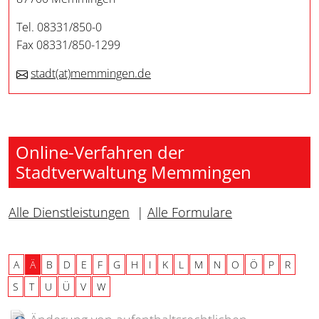
Tel. 08331/850-0
Fax 08331/850-1299
stadt
(at)
memmingen.de
Online-Verfahren der
Stadtverwaltung Memmingen
Alle Dienstleistungen
|
Alle Formulare
A
Ä
B
D
E
F
G
H
I
K
L
M
N
O
Ö
P
R
S
T
U
Ü
V
W