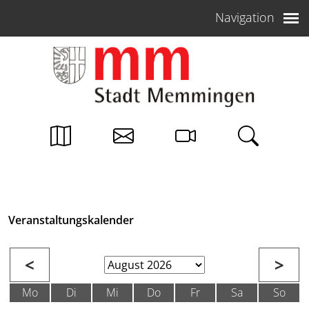
Weiter zum Inhalt
Navigation
Veranstaltungskalender
<
>
Mo
Di
Mi
Do
Fr
Sa
So