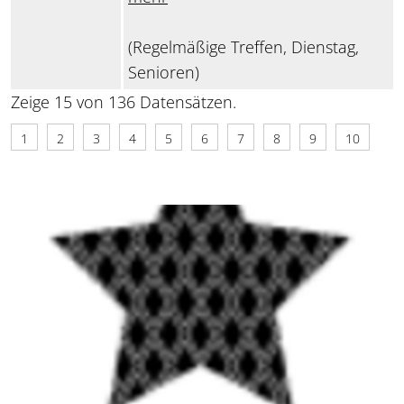
(Regelmäßige Treffen, Dienstag,
Senioren)
Zeige 15 von 136 Datensätzen.
1
2
3
4
5
6
7
8
9
10