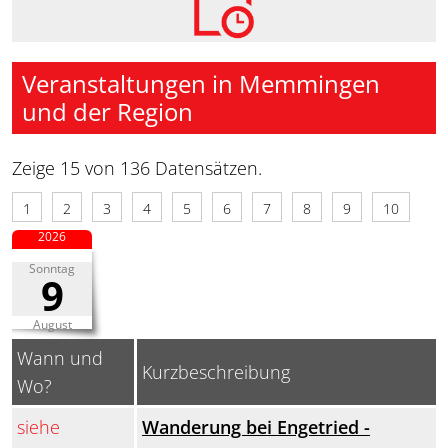
Veranstaltungen in Memmingen
und der Region
Zeige 15 von 136 Datensätzen.
1
2
3
4
5
6
7
8
9
10
2026
Sonntag
9
August
Wann und
Kurzbeschreibung
Wo?
siehe
Wanderung bei Engetried -