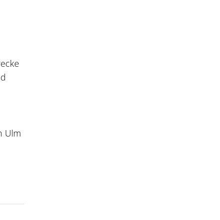
recke
nd
h Ulm