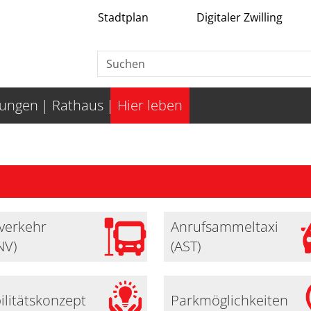
Stadtplan
Digitaler Zwilling
tungen
Rathaus
Hier leben
verkehr
Anrufsammeltaxi
NV)
(AST)
litätskonzept
Parkmöglichkeiten