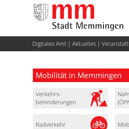
Weiter zur Navigation
Weiter zum Inhalt
Digitales Amt
Aktuelles
Veranstal
Mobilität in Memmingen
Verkehrs-
Nah
behinderungen
(ÖP
Radverkehr
Mobi