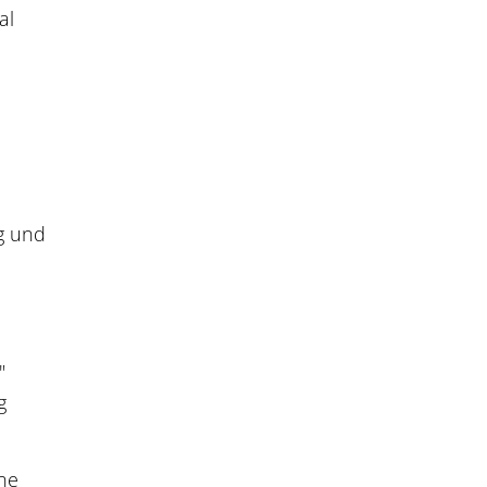
al
ng und
"
g
ene