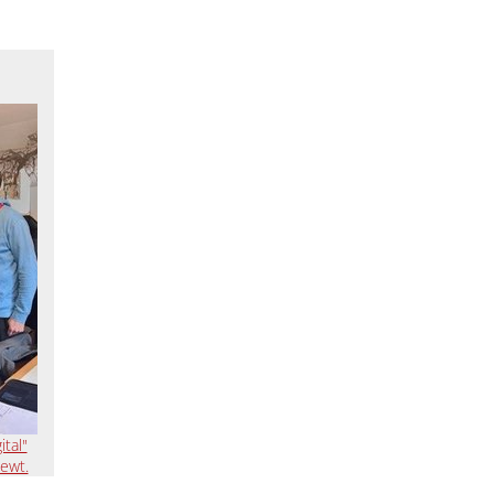
tal"
ewt.