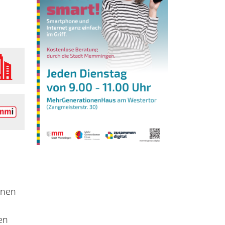
nnen
en