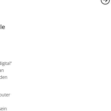
le
gital“
an
nden
puter
sein