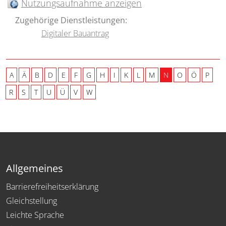
Nutzungsaufnahme anzeigen
Zugehörige Dienstleistungen:
Digitaler Bauantrag
A
Ä
B
D
E
F
G
H
I
K
L
M
N
O
Ö
P
R
S
T
U
Ü
V
W
Allgemeines
Barrierefreiheitserklärung
Gleichstellung
Leichte Sprache