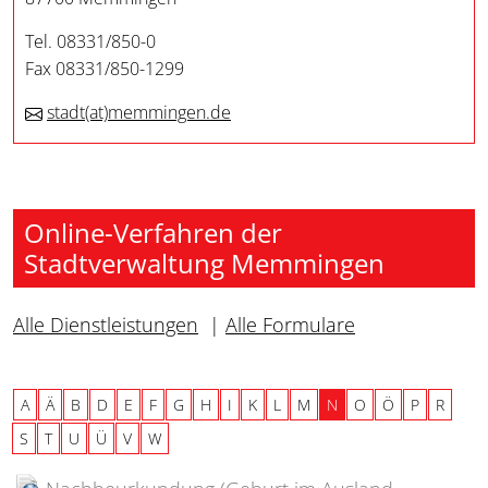
Tel. 08331/850-0
Fax 08331/850-1299
stadt
(at)
memmingen.de
Online-Verfahren der
Stadtverwaltung Memmingen
Alle Dienstleistungen
|
Alle Formulare
A
Ä
B
D
E
F
G
H
I
K
L
M
N
O
Ö
P
R
S
T
U
Ü
V
W