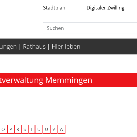
Stadtplan
Digitaler Zwilling
tungen
Rathaus
Hier leben
adtverwaltung Memmingen
Ö
P
R
S
T
U
Ü
V
W