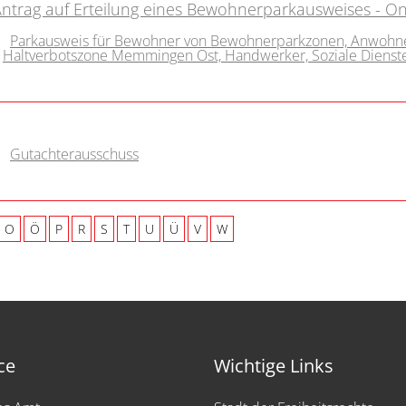
trag auf Erteilung eines Bewohnerparkausweises - On
Parkausweis für Bewohner von Bewohnerparkzonen, Anwohn
Haltverbotszone Memmingen Ost, Handwerker, Soziale Dienst
Gutachterausschuss
O
Ö
P
R
S
T
U
Ü
V
W
ce
Wichtige Links