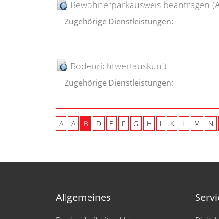
Bewohnerparkausweis beantragen (An
Zugehörige Dienstleistungen:
Bodenrichtwertauskunft
Zugehörige Dienstleistungen:
A
Ä
B
D
E
F
G
H
I
K
L
M
N
Allgemeines
Servi