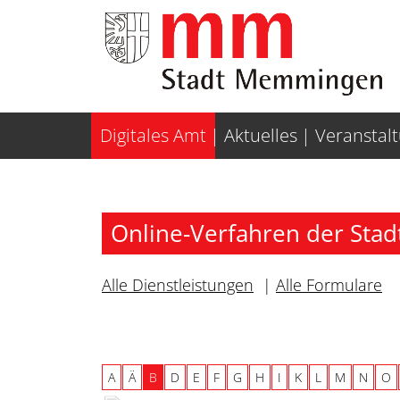
Weiter zur Navigation
Weiter zum Inhalt
Digitales Amt
Aktuelles
Veranstal
Online-Verfahren der St
Alle Dienstleistungen
|
Alle Formulare
A
Ä
B
D
E
F
G
H
I
K
L
M
N
O