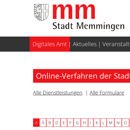
Weiter zur Navigation
Weiter zum Inhalt
Digitales Amt
Aktuelles
Veranstal
Online-Verfahren der St
Alle Dienstleistungen
|
Alle Formulare
A
Ä
B
D
E
F
G
H
I
K
L
M
N
O