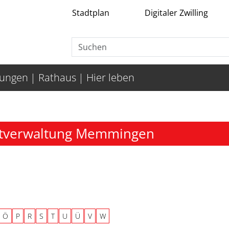
Stadtplan
Digitaler Zwilling
tungen
Rathaus
Hier leben
adtverwaltung Memmingen
Ö
P
R
S
T
U
Ü
V
W