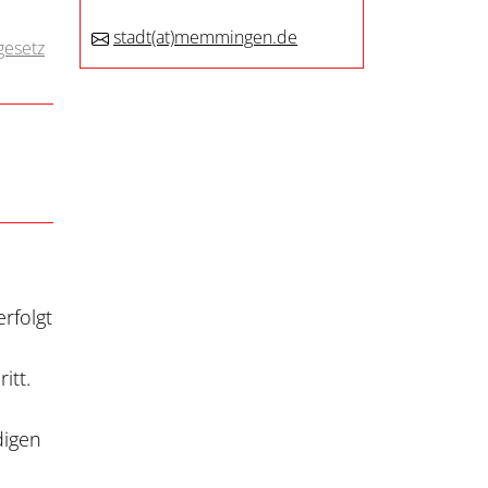
stadt
(at)
memmingen.de
gesetz
erfolgt
itt.
digen