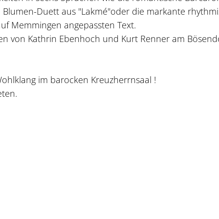
 Blumen-Duett aus "Lakmé"oder die markante rhythm
l auf Memmingen angepassten Text.
en von Kathrin Ebenhoch und Kurt Renner am Bösend
ohlklang im barocken Kreuzherrnsaal !
eten.