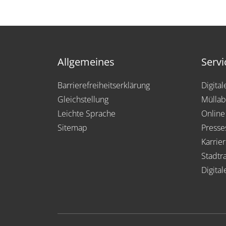
Allgemeines
Servi
Barrierefreiheitserklärung
Digita
Gleichstellung
Müllab
Leichte Sprache
Online
Sitemap
Presse
Karrie
Stadtra
Digital