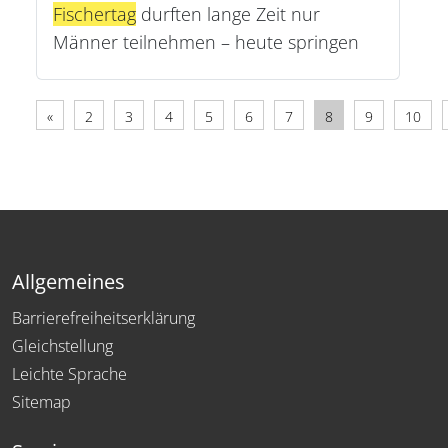
Fischertag
durften lange Zeit nur
Männer teilnehmen – heute springen
«
2
3
4
5
6
7
8
9
10
Allgemeines
Barrierefreiheitserklärung
Gleichstellung
Leichte Sprache
Sitemap