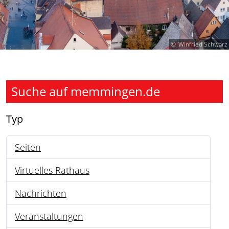
Winfried Schwarz
Suche auf memmingen.de
Typ
Seiten
16
Virtuelles Rathaus
1
Nachrichten
85
Veranstaltungen
5