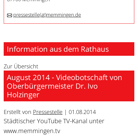
pressestelle
(at)
memmingen.de
Information aus dem Rathaus
Zur Übersicht
August 2014 - Videobotschaft von
Oberbürgermeister Dr. Ivo
Holzinger
Erstellt von
Pressestelle
|
01.08.2014
Städtischer YouTube TV-Kanal unter
www.memmingen.tv