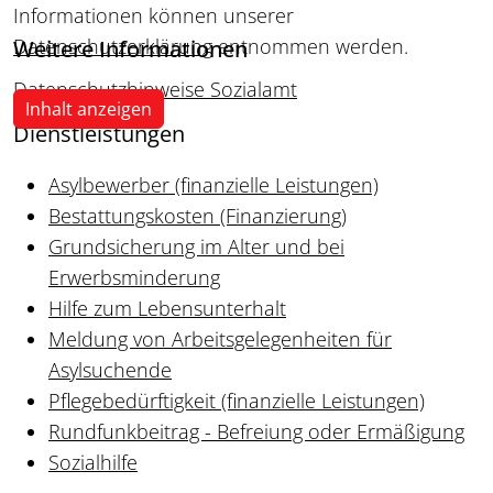
Informationen können unserer
Datenschutzerklärung
entnommen werden.
Weitere Informationen
Datenschutzhinweise Sozialamt
Inhalt anzeigen
Dienstleistungen
Asylbewerber (finanzielle Leistungen)
Bestattungskosten (Finanzierung)
Grundsicherung im Alter und bei
Erwerbsminderung
Hilfe zum Lebensunterhalt
Meldung von Arbeitsgelegenheiten für
Asylsuchende
Pflegebedürftigkeit (finanzielle Leistungen)
Rundfunkbeitrag - Befreiung oder Ermäßigung
Sozialhilfe