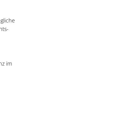
gliche
hts-
nz im