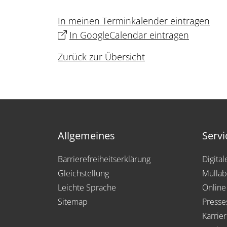
In meinen Terminkalender eintragen
In GoogleCalendar eintragen
Zurück zur Übersicht
Allgemeines
Servi
Barrierefreiheitserklärung
Digita
Gleichstellung
Müllab
Leichte Sprache
Online
Sitemap
Presse
Karrie