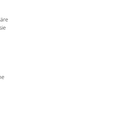
täre
sie
he