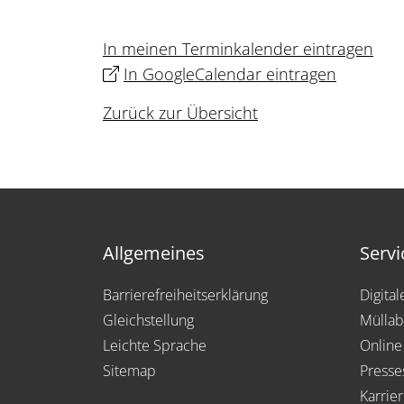
In meinen Terminkalender eintragen
In GoogleCalendar eintragen
Zurück zur Übersicht
Allgemeines
Servi
Barrierefreiheitserklärung
Digita
Gleichstellung
Müllab
Leichte Sprache
Online
Sitemap
Presse
Karrie