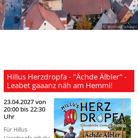
Winfried Schwarz
Hillus Herzdropfa - "Ächde Älbler" -
Leabet gaaanz näh am Hemml!
23.04.2027 von
20:00 bis 22:30
Uhr
Für Hillus