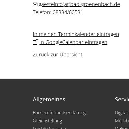
gaesteinfo
(at)
bad-groenenbach.de
Telefon: 08334/60531
In meinen Terminkalender eintragen
In GoogleCalendar eintragen
Zurück zur Übersicht
Allgemeines
Servi
Barrierefreiheitserklärung
Digita
Gleichstellung
Müllab
Leichte Sprache
Online