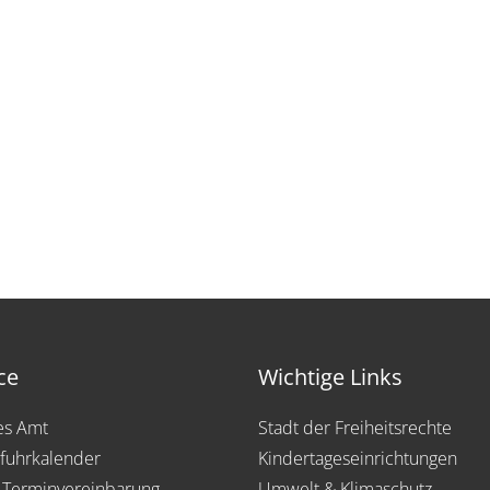
ce
Wichtige Links
les Amt
Stadt der Freiheitsrechte
fuhrkalender
Kindertageseinrichtungen
 Terminvereinbarung
Umwelt & Klimaschutz