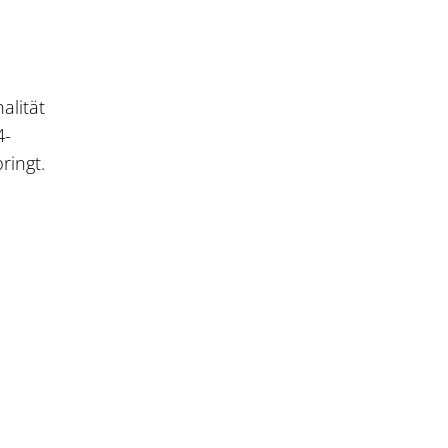
alität
4-
ringt.