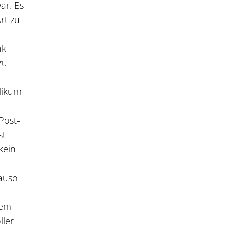
ar. Es
rt zu
nk
zu
likum
Post-
st
kein
m
nauso
dem
ller