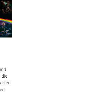
 und
 die
zerten
den