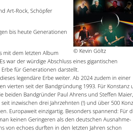
und Art-Rock, Schöpfer
gen bis heute Generationen
© Kevin Göltz
ngs mit dem letzten Album
 Es war der würdige Abschluss eines gigantischen
Erbe für Generationen darstellt.
 dieses legendäre Erbe weiter. Ab 2024 zudem in einer
hen vierten seit der Bandgründung 1993. Für Konstanz
ie beiden Bandgründer Paul Ahrens und Steffen Maier,
s seit inzwischen drei Jahrzehnten (!) und über 500 Kon
lten. Europaweit einzigartig. Besonders spannend: Für 
 man keinen Geringeren als den deutschen Ausnahme-
s von echoes durften in den letzten Jahren schon