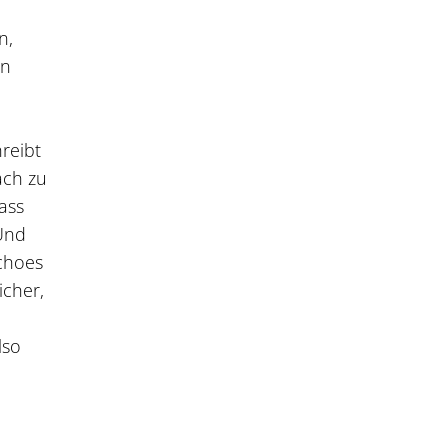
n,
on
hreibt
ach zu
ass
 Und
Echoes
icher,
lso