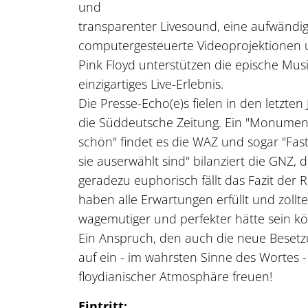
und
transparenter Livesound, eine aufwändig
computergesteuerte Videoprojektionen u
Pink Floyd unterstützen die epische Mu
einzigartiges Live-Erlebnis.
Die Presse-Echo(e)s fielen in den letzte
die Süddeutsche Zeitung. Ein "Monumenta
schön" findet es die WAZ und sogar "Fast
sie auserwählt sind" bilanziert die GNZ,
geradezu euphorisch fällt das Fazit de
haben alle Erwartungen erfüllt und zollt
wagemutiger und perfekter hätte sein k
Ein Anspruch, den auch die neue Besetzu
auf ein - im wahrsten Sinne des Wortes 
floydianischer Atmosphäre freuen!
Eintritt: