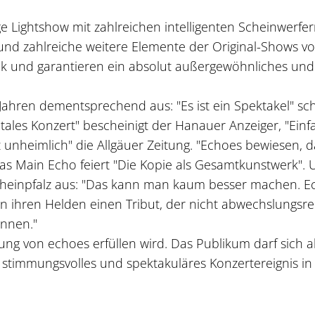
e Lightshow mit zahlreichen intelligenten Scheinwerfer
nd zahlreiche weitere Elemente der Original-Shows v
sik und garantieren ein absolut außergewöhnliches und
n Jahren dementsprechend aus: "Es ist ein Spektakel" sc
les Konzert" bescheinigt der Hanauer Anzeiger, "Einf
 unheimlich" die Allgäuer Zeitung. "Echoes bewiesen, d
 das Main Echo feiert "Die Kopie als Gesamtkunstwerk".
r Rheinpfalz aus: "Das kann man kaum besser machen. 
en ihren Helden einen Tribut, der nicht abwechslungsre
önnen."
ng von echoes erfüllen wird. Das Publikum darf sich a
- stimmungsvolles und spektakuläres Konzertereignis in