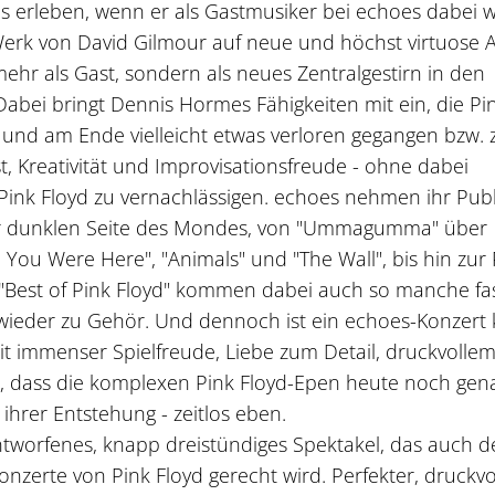
 erleben, wenn er als Gastmusiker bei echoes dabei w
s Werk von David Gilmour auf neue und höchst virtuose A
mehr als Gast, sondern als neues Zentralgestirn in den
Dabei bringt Dennis Hormes Fähigkeiten mit ein, die Pi
und am Ende vielleicht etwas verloren gegangen bzw. 
, Kreativität und Improvisationsfreude - ohne dabei
 Pink Floyd zu vernachlässigen. echoes nehmen ihr Pub
zur dunklen Seite des Mondes, von "Ummagumma" über
 You Were Here", "Animals" und "The Wall", bis hin zur 
Best of Pink Floyd" kommen dabei auch so manche fa
wieder zu Gehör. Und dennoch ist ein echoes-Konzert 
mit immenser Spielfreude, Liebe zum Detail, druckvolle
l, dass die komplexen Pink Floyd-Epen heute noch ge
 ihrer Entstehung - zeitlos eben.
entworfenes, knapp dreistündiges Spektakel, das auch 
onzerte von Pink Floyd gerecht wird. Perfekter, druckvo