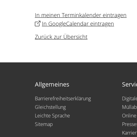
In meinen Terminkalender eintragen
In GoogleCalendar eintragen
Zurück zur Übersicht
Allgemeines
Servi
Barrierefreiheitserklärung
Digita
Gleichstellung
Müllab
Leichte Sprache
Online
Sitemap
Presse
Karrie