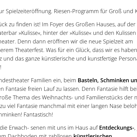
r Spielzeiteröffnung. Riesen-Programm für Groß und K
̈ck zu finden ist! Im Foyer des Großen Hauses, auf der
terbar »Kulisse«, hinter der »Kulisse« und den Kulisse
ater. Denn dann eröffnen wir die neue Spielzeit am
em Theaterfest. Was für ein Glück, dass wir es haben
z und das ganze künstlerische und kunstfertige Person
!
andestheater Familien ein, beim
Basteln, Schminken u
antasie freien Lauf zu lassen. Denn Fantasie hilft be
 große Thema des Weihnachts- und Familienstücks der
zu viel Fantasie manchmal mit einer langen Nase belo
hminken! Fantastisch!
die Erwach- senen mit uns im Haus auf
Entdeckungs-
,
 zum Dachboden mit zahllosen
künstlerischen