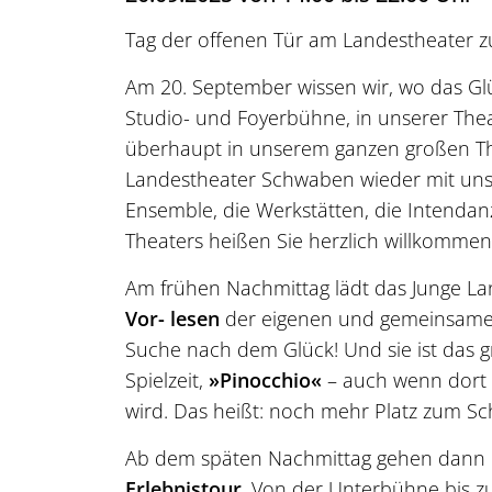
Tag der offenen Tür am Landestheater zu
Am 20. September wissen wir, wo das Glu
Studio- und Foyerbühne, in unserer Thea
überhaupt in unserem ganzen großen The
Landestheater Schwaben wieder mit unser
Ensemble, die Werkstätten, die Intendan
Theaters heißen Sie herzlich willkommen
Am frühen Nachmittag lädt das Junge L
Vor- lesen
der eigenen und gemeinsamen F
Suche nach dem Glück! Und sie ist das
Spielzeit,
»Pinocchio«
– auch wenn dort 
wird. Das heißt: noch mehr Platz zum Sc
Ab dem späten Nachmittag gehen dann 
Erlebnistour
. Von der Unterbühne bis