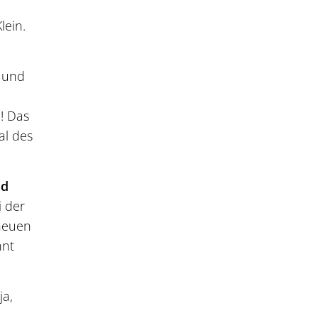
lein.
n und
! Das
al des
nd
i der
 neuen
hnt
 ja,