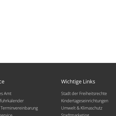
ce
Wichtige Links
les Amt
Stadt der Freiheitsrechte
fuhrkalender
Kindertageseinrichtungen
 Terminvereinbarung
Umwelt & Klimaschutz
service
Stadtmarketing