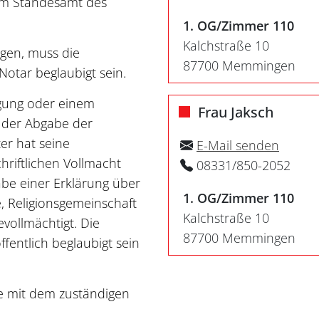
dem Standesamt des
1. OG/Zimmer 110
Kalchstraße 10
olgen, muss die
87700 Memmingen
Notar beglaubigt sein.
ngung oder einem
Frau Jaksch
i der Abgabe der
ter hat seine
E-Mail senden
hriftlichen Vollmacht
08331/850-2052
abe einer Erklärung über
1. OG/Zimmer 110
, Religionsgemeinschaft
Kalchstraße 10
vollmächtigt. Die
87700 Memmingen
fentlich beglaubigt sein
te mit dem zuständigen