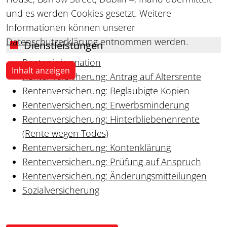
und es werden Cookies gesetzt. Weitere
Informationen können unserer
Datenschutzerklärung
entnommen werden.
Dienstleistungen
Renteninformation
Inhalt anzeigen
Rentenversicherung: Antrag auf Altersrente
Rentenversicherung: Beglaubigte Kopien
Rentenversicherung: Erwerbsminderung
Rentenversicherung: Hinterbliebenenrente
(Rente wegen Todes)
Rentenversicherung: Kontenklärung
Rentenversicherung: Prüfung auf Anspruch
Rentenversicherung: Änderungsmitteilungen
Sozialversicherung