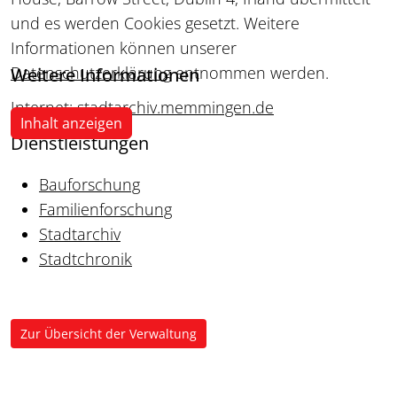
und es werden Cookies gesetzt. Weitere
Informationen können unserer
Datenschutzerklärung
entnommen werden.
Weitere Informationen
Internet:
stadtarchiv.memmingen.de
Inhalt anzeigen
Dienstleistungen
Bauforschung
Familienforschung
Stadtarchiv
Stadtchronik
Zur Übersicht der Verwaltung