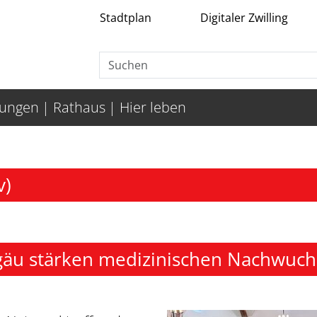
Stadtplan
Digitaler Zwilling
tungen
Rathaus
Hier leben
v)
äu stärken medizinischen Nachwuch