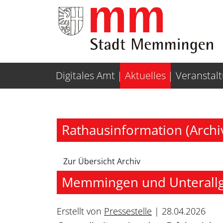
Weiter zur Navigation
Weiter zum Inhalt
Digitales Amt
Aktuelles
Veranstal
Rathausinformation (Archi
Zur Übersicht Archiv
Memmingen und Unterallg
Erstellt von
Pressestelle
|
28.04.2026