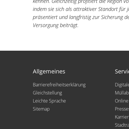
kennen. Gleichzeitig profitiert die Region
indem sie sich als attraktiver Standort für
präsentiert und langfristig zur Sicherung d
Versorgung beiträgt.
Allgemeines
Servi
Barrierefreiheitserklärung
Digita
Gleichstellung
Müllab
Leichte Sprache
Online
Sitemap
Presse
Karrie
Stadtra