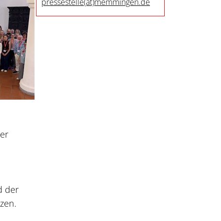
pressestelle
(at)
memmingen.de
er
d der
tzen.