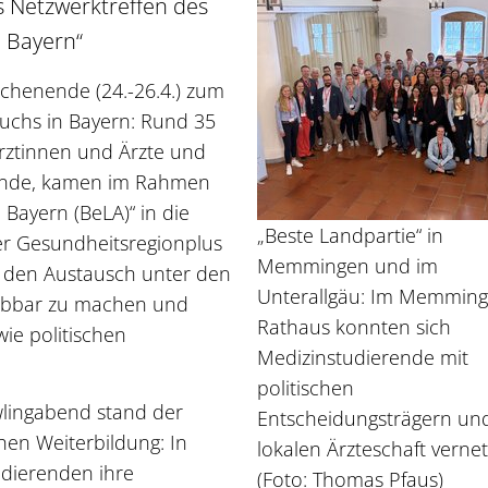
s Netzwerktreffen des
 Bayern“
enende (24.-26.4.) zum
uchs in Bayern: Rund 35
rztinnen und Ärzte und
tende, kamen im Rahmen
Bayern (BeLA)“ in die
„Beste Landpartie“ in
er Gesundheitsregionplus
Memmingen und im
 den Austausch unter den
Unterallgäu: Im Memming
lebbar zu machen und
Rathaus konnten sich
wie politischen
Medizinstudierende mit
politischen
lingabend stand der
Entscheidungsträgern un
hen Weiterbildung: In
lokalen Ärzteschaft verne
dierenden ihre
(Foto: Thomas Pfaus)