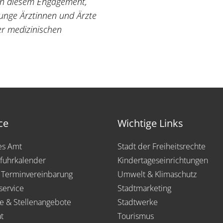
 von diesem Engagement,
 junge Ärztinnen und Ärzte
er medizinischen
ce
Wichtige Links
les Amt
Stadt der Freiheitsrechte
fuhrkalender
Kindertageseinrichtungen
 Terminvereinbarung
Umwelt & Klimaschutz
service
Stadtmarketing
re & Stellenangebote
Stadtwerke
t
Tourismus