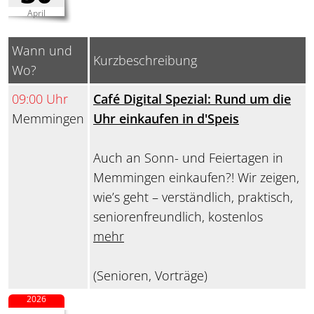
April
Wann und
Kurzbeschreibung
Wo?
09:00 Uhr
Café Digital Spezial: Rund um die
Memmingen
Uhr einkaufen in d'Speis
Auch an Sonn- und Feiertagen in
Memmingen einkaufen?! Wir zeigen,
wie’s geht – verständlich, praktisch,
seniorenfreundlich, kostenlos
mehr
(Senioren, Vorträge)
2026