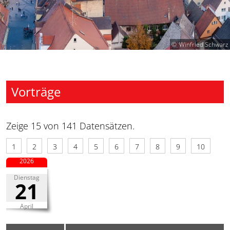
Winfried Schwarz
Vorträge
Zeige 15 von 141 Datensätzen.
1
2
3
4
5
6
7
8
9
10
2026
Dienstag
21
April