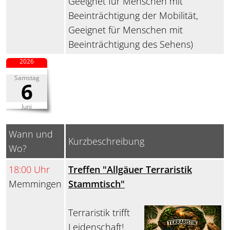
Geeignet für Menschen mit
Beeinträchtigung der Mobilität,
Geeignet für Menschen mit
Beeinträchtigung des Sehens)
2026
Samstag
6
Juni
Wann und
Kurzbeschreibung
Wo?
18:00 Uhr
Treffen "Allgäuer Terraristik
Memmingen
Stammtisch"
Terraristik trifft
Leidenschaft!