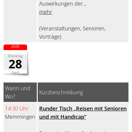
Auswirkungen der...
mehr
(Veranstaltungen, Senioren,
Vorträge)
2026
Dienstag
28
April
Wann und
Kurzbeschreibung
Wo?
14:30 Uhr
Runder Tisch „Reisen mit Senioren
Memmingen
und mit Handicap“