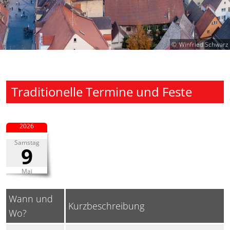
Winfried Schwarz
Traditionelle Termine und Feste
2026
Samstag
9
Mai
Wann und
Kurzbeschreibung
Wo?