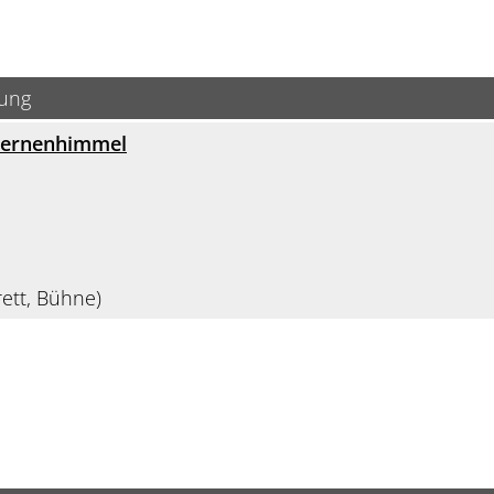
bung
Sternenhimmel
ett, Bühne)