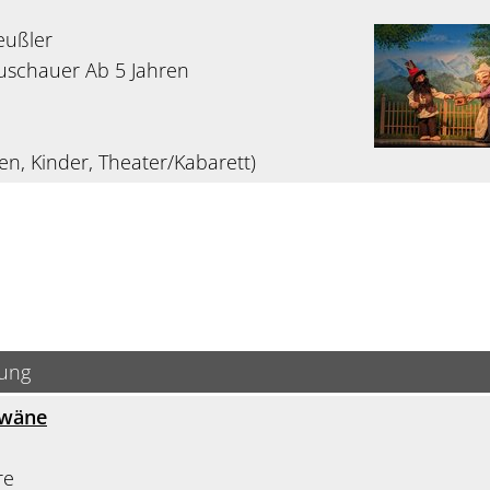
eußler
Zuschauer Ab 5 Jahren
en, Kinder, Theater/Kabarett)
bung
hwäne
re