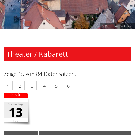
Winfried Schwarz
Theater / Kabarett
Zeige 15 von 84 Datensätzen.
1
2
3
4
5
6
2026
Samstag
13
Juni