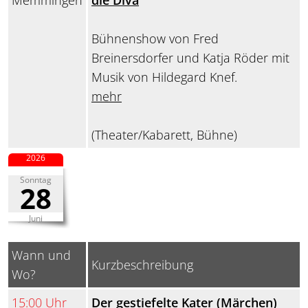
Memmingen
die Diva
Bühnenshow von Fred
Breinersdorfer und Katja Röder mit
Musik von Hildegard Knef.
mehr
(Theater/Kabarett, Bühne)
2026
Sonntag
28
Juni
Wann und
Kurzbeschreibung
Wo?
15:00 Uhr
Der gestiefelte Kater (Märchen)