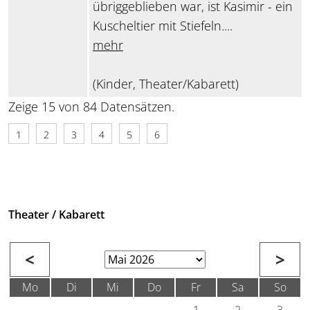
übriggeblieben war, ist Kasimir - ein
Kuscheltier mit Stiefeln....
mehr
(Kinder, Theater/Kabarett)
Zeige 15 von 84 Datensätzen.
1
2
3
4
5
6
Theater / Kabarett
<
>
Mo
Di
Mi
Do
Fr
Sa
So