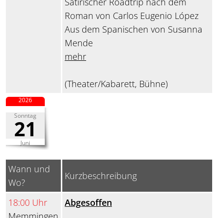
Satirischer Roadtrip nach dem
Roman von Carlos Eugenio López
Aus dem Spanischen von Susanna
Mende
mehr
(Theater/Kabarett, Bühne)
2026
Sonntag
21
Juni
Wann und
Kurzbeschreibung
Wo?
18:00 Uhr
Abgesoffen
Memmingen