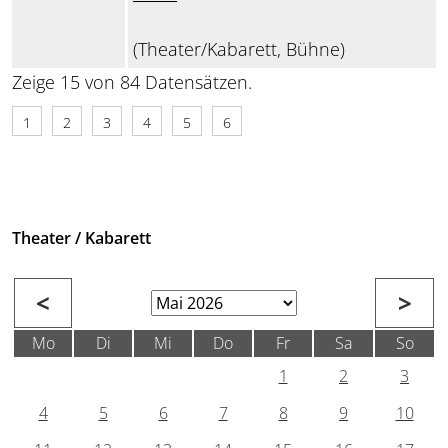
(Theater/Kabarett, Bühne)
Zeige 15 von 84 Datensätzen.
1
2
3
4
5
6
Theater / Kabarett
<
>
Mo
Di
Mi
Do
Fr
Sa
So
1
2
3
4
5
6
7
8
9
10