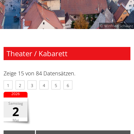
Winfried Schwarz
Theater / Kabarett
Zeige 15 von 84 Datensätzen.
1
2
3
4
5
6
2026
Samstag
2
Mai