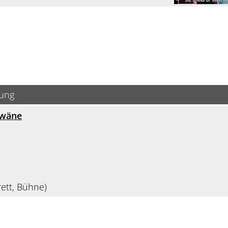
bung
hwäne
ett, Bühne)