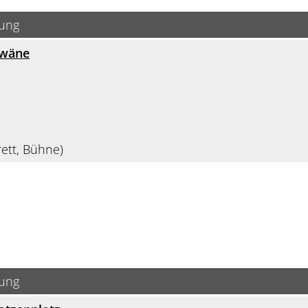
bung
hwäne
ett, Bühne)
bung