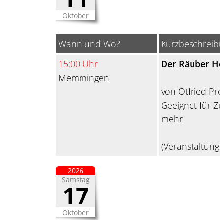
Oktober
Wann und Wo?
Kurzbeschrei
15:00 Uhr
Der Räuber H
Memmingen
von Otfried Pr
Geeignet für 
mehr
(Veranstaltung
2026
Samstag
17
Oktober