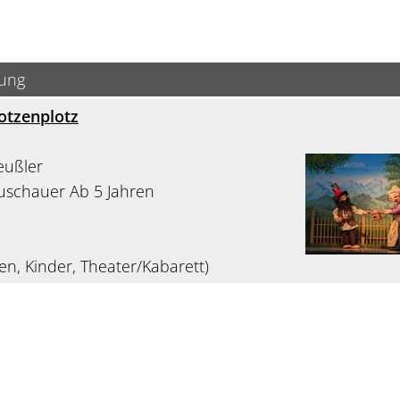
bung
otzenplotz
eußler
Zuschauer Ab 5 Jahren
en, Kinder, Theater/Kabarett)