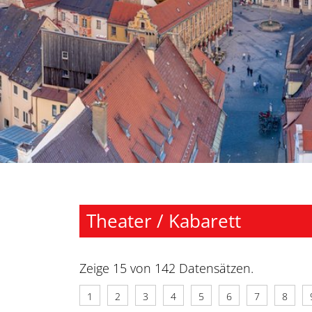
Theater / Kabarett
Zeige 15 von 142 Datensätzen.
1
2
3
4
5
6
7
8