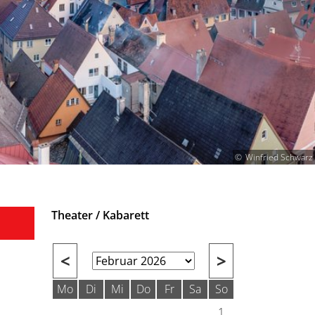
Winfried Schwarz
Theater / Kabarett
<
>
Mo
Di
Mi
Do
Fr
Sa
So
1