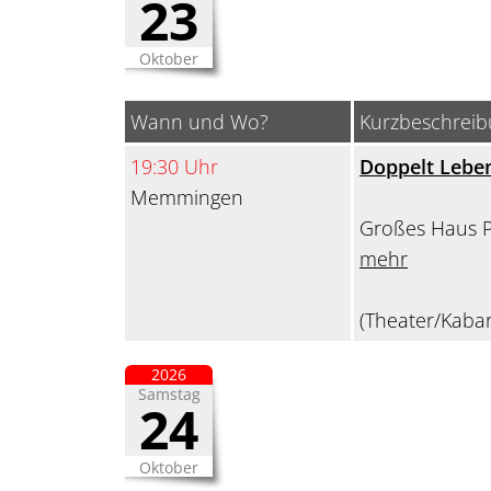
23
Oktober
Wann und Wo?
Kurzbeschrei
19:30 Uhr
Doppelt Leben
Memmingen
Großes Haus 
mehr
(Theater/Kabar
2026
Samstag
24
Oktober