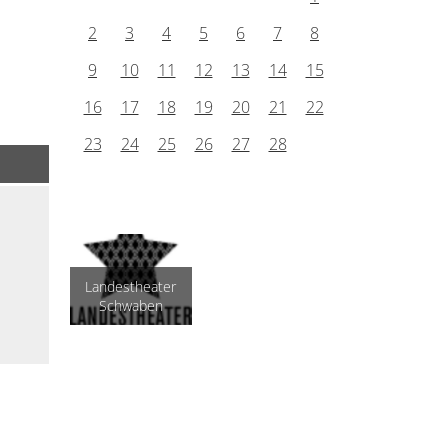
2
3
4
5
6
7
8
9
10
11
12
13
14
15
16
17
18
19
20
21
22
23
24
25
26
27
28
Landestheater
Schwaben