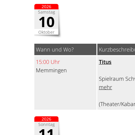
2026
Samstag
10
Oktober
Wann und Wo?
Kurzbeschrei
15:00 Uhr
Titus
Memmingen
Spielraum Sch
mehr
(Theater/Kabar
2026
Sonntag
11