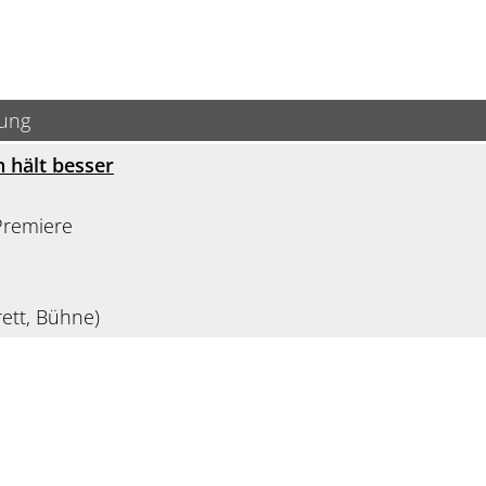
bung
 hält besser
Premiere
ett, Bühne)