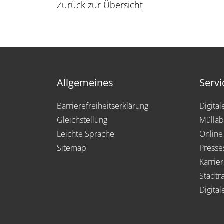
Zurück zur Übersicht
Allgemeines
Servi
Barrierefreiheitserklärung
Digita
Gleichstellung
Müllab
Leichte Sprache
Online
Sitemap
Presse
Karrie
Stadtra
Digital