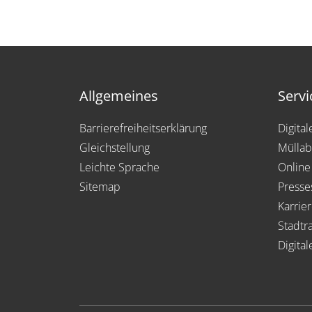
Allgemeines
Servi
Barrierefreiheitserklärung
Digita
Gleichstellung
Müllab
Leichte Sprache
Online
Sitemap
Presse
Karrie
Stadtra
Digital