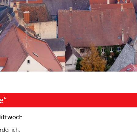
e“
Mittwoch
derlich.