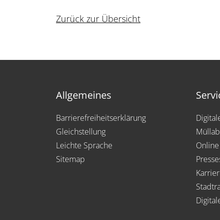
Zurück zur Übersicht
Allgemeines
Servi
Barrierefreiheitserklärung
Digita
Gleichstellung
Müllab
Leichte Sprache
Online
Sitemap
Presse
Karrie
Stadtra
Digital