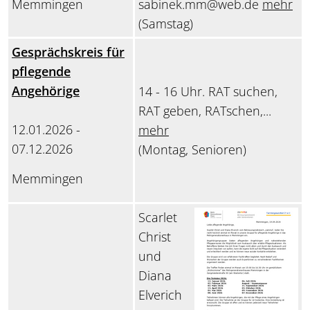
Memmingen
sabinek.mm@web.de
mehr
(Samstag)
Gesprächskreis für
pflegende
Angehörige
14 - 16 Uhr. RAT suchen,
RAT geben, RATschen,...
12.01.2026 -
mehr
07.12.2026
(Montag, Senioren)
Memmingen
Scarlet
Christ
und
Diana
Elverich