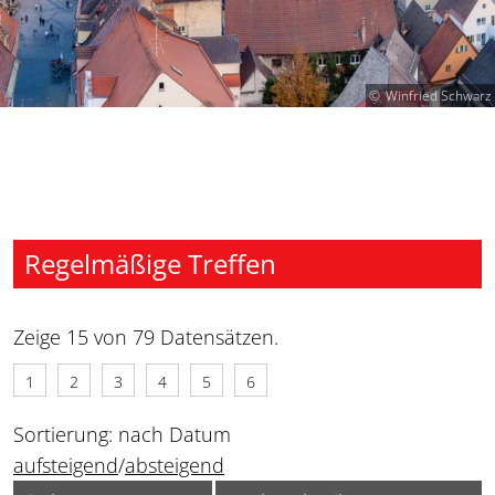
Winfried Schwarz
Regelmäßige Treffen
Zeige 15 von 79 Datensätzen.
1
2
3
4
5
6
Sortierung: nach Datum
aufsteigend
/
absteigend