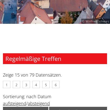
Winfried Schwarz
Regelmäßige Treffen
Zeige 15 von 79 Datensätzen.
1
2
3
4
5
6
Sortierung: nach Datum
aufsteigend
/
absteigend