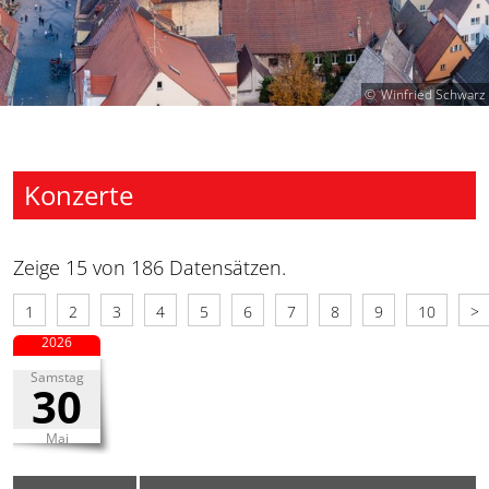
Winfried Schwarz
Konzerte
Zeige 15 von 186 Datensätzen.
1
2
3
4
5
6
7
8
9
10
>
2026
Samstag
30
Mai