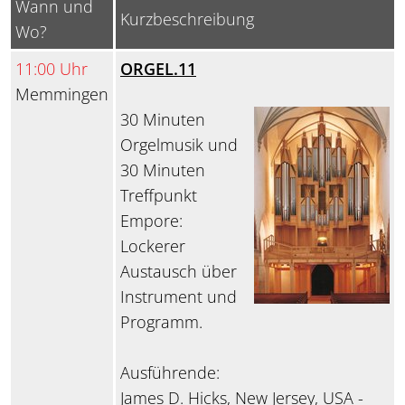
Wann und
Kurzbeschreibung
Wo?
11:00 Uhr
ORGEL.11
Memmingen
30 Minuten
Orgelmusik und
30 Minuten
Treffpunkt
Empore:
Lockerer
Austausch über
Instrument und
Programm.
Ausführende:
James D. Hicks, New Jersey, USA -