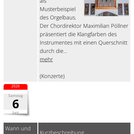
als
Musterbeispiel
des Orgelbaus.
Der Chordirektor Maximilian Pöllner
präsentiert die Klangfarben des
Instrumentes mit einen Querschnitt
durch die...
mehr
(Konzerte)
2026
Samstag
6
Juni
Wann und
Kurzbeschreibung