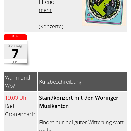
Effendi!
mehr
(Konzerte)
2026
Sonntag
7
Juni
Wann und
Kurzbeschreibung
Wo?
19:00 Uhr
Standkonzert mit den Woringer
Bad
Musikanten
Grönenbach
Findet nur bei guter Witterung statt.
mehr