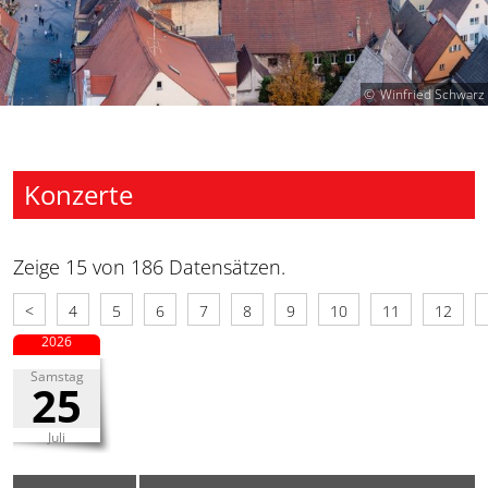
Winfried Schwarz
Konzerte
Zeige 15 von 186 Datensätzen.
<
4
5
6
7
8
9
10
11
12
2026
Samstag
25
Juli