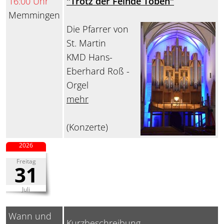
16:00 Uhr
"Trotz der Feinde Toben"
Memmingen
Die Pfarrer von
St. Martin
KMD Hans-
Eberhard Roß -
Orgel
mehr
(Konzerte)
2026
Freitag
31
Juli
Wann und
Kurzbeschreibung