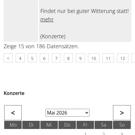
Findet nur bei guter Witterung statt!
mehr
(Konzerte)
Zeige 15 von 186 Datensätzen.
<
4
5
6
7
8
9
10
11
12
Konzerte
<
>
Mo
Di
Mi
Do
Fr
Sa
So
1
2
3