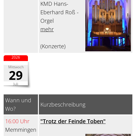
KMD Hans-
Eberhard Roß -
Orgel
mehr
(Konzerte)
2026
Mittwoch
29
Juli
Wann und
Kurzbeschreibung
Wo?
16:00 Uhr
"Trotz der Feinde Toben"
Memmingen