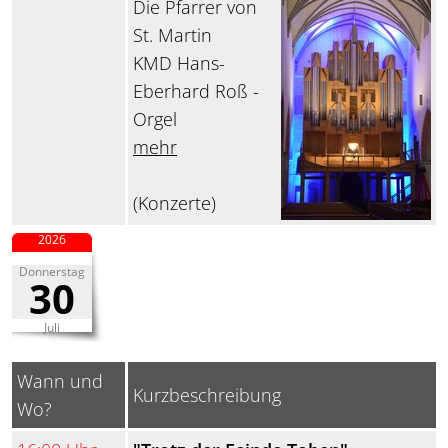
Die Pfarrer von
St. Martin
KMD Hans-
Eberhard Roß -
Orgel
mehr
(Konzerte)
2026
Donnerstag
30
Juli
Wann und
Kurzbeschreibung
Wo?