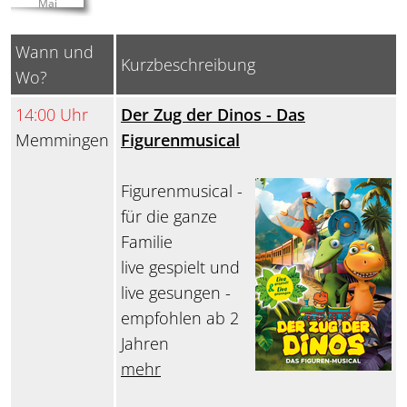
Mai
Wann und
Kurzbeschreibung
Wo?
14:00 Uhr
Der Zug der Dinos - Das
Memmingen
Figurenmusical
Figurenmusical -
für die ganze
Familie
live gespielt und
live gesungen -
empfohlen ab 2
Jahren
mehr