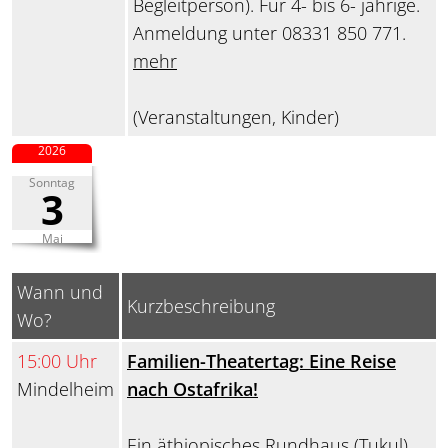
Begleitperson). Für 4- bis 6- jährige.
Anmeldung unter 08331 850 771.
mehr
(Veranstaltungen, Kinder)
2026
Sonntag
3
Mai
Wann und
Kurzbeschreibung
Wo?
15:00 Uhr
Familien-Theatertag: Eine Reise
Mindelheim
nach Ostafrika!
Ein äthiopisches Rundhaus (Tukul)