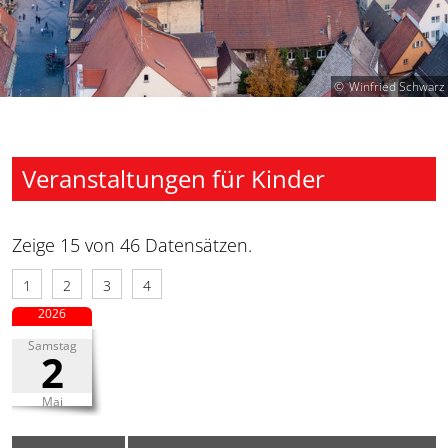
Winfried Schwarz
Veranstaltungen für Kinder
Zeige 15 von 46 Datensätzen.
1
2
3
4
2026
Samstag
2
Mai