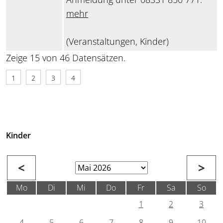
mehr
(Veranstaltungen, Kinder)
Zeige 15 von 46 Datensätzen.
1
2
3
4
Kinder
<
>
Mo
Di
Mi
Do
Fr
Sa
So
1
2
3
4
5
6
7
8
9
10