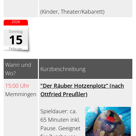
(Kinder, Theater/Kabarett)
2026
Sonntag
15
Februar
Wann und
Kurzbeschreibung
Wo?
15:00 Uhr
"Der Räuber Hotzenplotz“ (nach
Memmingen
Ottfried Preußler)
Spieldauer: ca.
65 Minuten inkl.
Pause. Geeignet