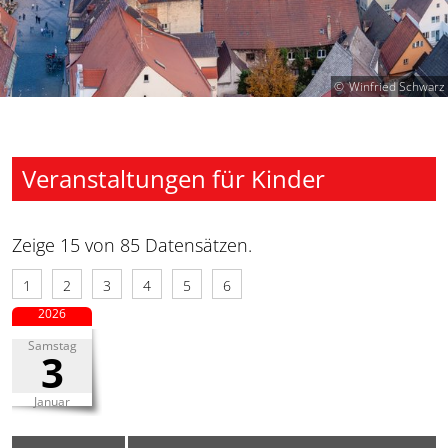
Winfried Schwarz
Veranstaltungen für Kinder
Zeige 15 von 85 Datensätzen.
1
2
3
4
5
6
2026
Samstag
3
Januar