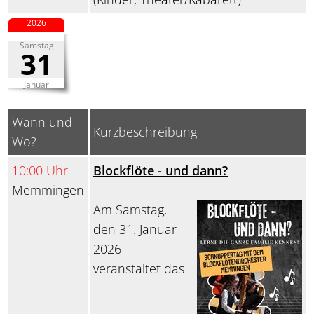
2026
Samstag
31
Januar
Wann und
Kurzbeschreibung
Wo?
10:00 Uhr
Blockflöte - und dann?
Memmingen
Am Samstag,
den 31. Januar
2026
veranstaltet das