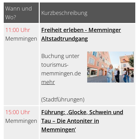
Wann und
Kurzbeschreibung
Wo?
11:00 Uhr
Freiheit erleben - Memminger
Memmingen
Altstadtrundgang
Buchung unter
tourismus-
memmingen.de
mehr
(Stadtführungen)
15:00 Uhr
Führung: ‚Glocke, Schwein und
Memmingen
Tau – Die Antoniter in
Memmingen‘