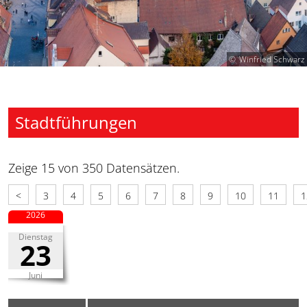
Winfried Schwarz
Stadtführungen
Zeige 15 von 350 Datensätzen.
<
3
4
5
6
7
8
9
10
11
1
2026
Dienstag
23
Juni