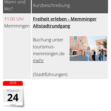
Wann und
Kurzbeschreibung
Wo?
11:00 Uhr
Freiheit erleben - Memminger
Memmingen
Altstadtrundgang
Buchung unter
tourismus-
memmingen.de
mehr
(Stadtführungen)
2026
Mittwoch
24
Juni