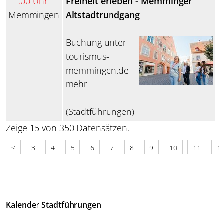
11:00 Uhr
Freiheit erleben - Memminger
Memmingen
Altstadtrundgang
Buchung unter
tourismus-
memmingen.de
mehr
(Stadtführungen)
Zeige 15 von 350 Datensätzen.
<
3
4
5
6
7
8
9
10
11
1
Kalender Stadtführungen