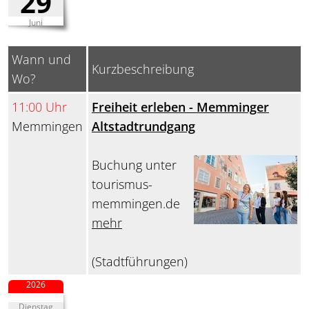
29
Juni
Wann und
Kurzbeschreibung
Wo?
11:00 Uhr
Freiheit erleben - Memminger
Memmingen
Altstadtrundgang
Buchung unter
tourismus-
memmingen.de
mehr
(Stadtführungen)
2026
Dienstag