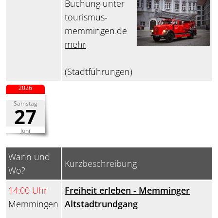
Buchung unter
tourismus-
memmingen.de
mehr
(Stadtführungen)
2026
Samstag
27
Juni
Wann und
Kurzbeschreibung
Wo?
14:00 Uhr
Freiheit erleben - Memminger
Memmingen
Altstadtrundgang