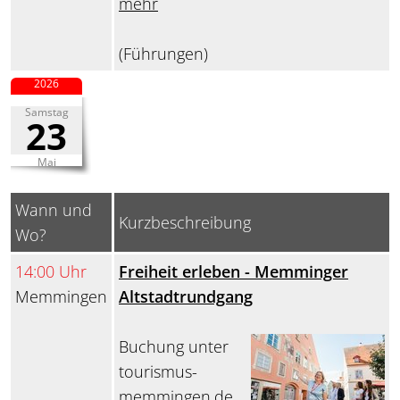
mehr
(Führungen)
2026
Samstag
23
Mai
Wann und
Kurzbeschreibung
Wo?
14:00 Uhr
Freiheit erleben - Memminger
Memmingen
Altstadtrundgang
Buchung unter
tourismus-
memmingen.de