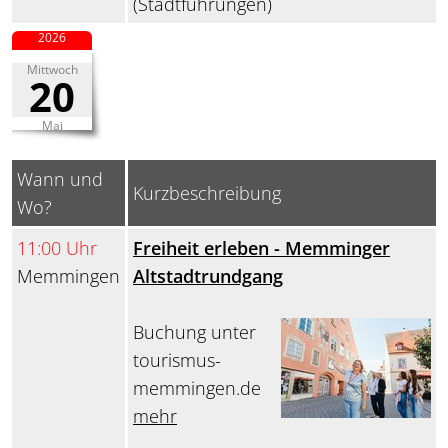
(Stadtführungen)
2026
Mittwoch
20
Mai
Wann und
Kurzbeschreibung
Wo?
11:00 Uhr
Freiheit erleben - Memminger
Memmingen
Altstadtrundgang
Buchung unter
tourismus-
memmingen.de
mehr