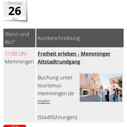
Dienstag
26
Mai
Wann und
Kurzbeschreibung
Wo?
11:00 Uhr
Freiheit erleben - Memminger
Memmingen
Altstadtrundgang
Buchung unter
tourismus-
memmingen.de
mehr
(Stadtführungen)
2026