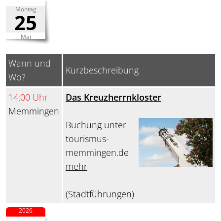
Montag
25
Mai
Wann und
Kurzbeschreibung
Wo?
14:00 Uhr
Das Kreuzherrnkloster
Memmingen
Buchung unter
tourismus-
memmingen.de
mehr
(Stadtführungen)
2026