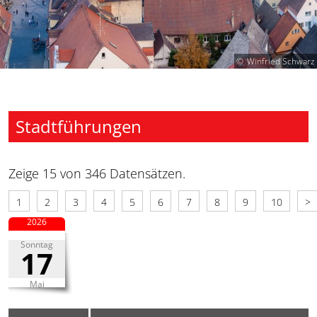
Winfried Schwarz
Stadtführungen
Zeige 15 von 346 Datensätzen.
1
2
3
4
5
6
7
8
9
10
>
2026
Sonntag
17
Mai