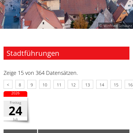
Winfried Schwarz
Stadtführungen
Zeige 15 von 364 Datensätzen.
<
8
9
10
11
12
13
14
15
16
2026
Freitag
24
Juli