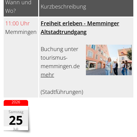
Wann und
Kurzbeschreibung
Wo?
11:00 Uhr
Freiheit erleben - Memminger
Memmingen
Altstadtrundgang
Buchung unter
tourismus-
memmingen.de
mehr
(Stadtführungen)
2026
Samstag
25
Juli