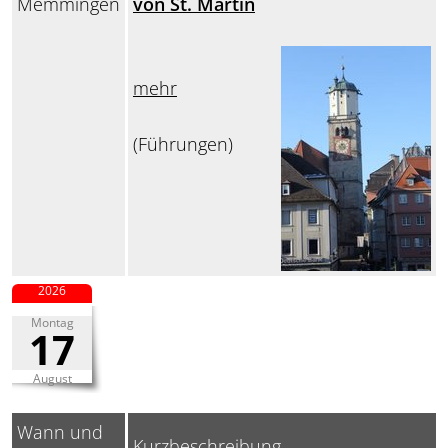
Memmingen
von St. Martin
mehr
(Führungen)
2026
Montag
17
August
Wann und
Kurzbeschreibung