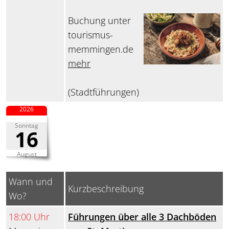
Buchung unter
tourismus-
memmingen.de
mehr
(Stadtführungen)
2026
Sonntag
16
August
Wann und
Kurzbeschreibung
Wo?
18:00 Uhr
Führungen über alle 3 Dachböden