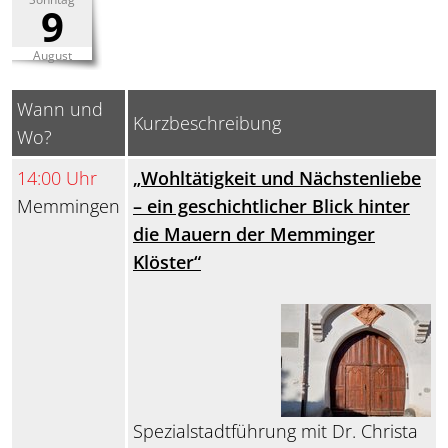
9
August
Wann und
Kurzbeschreibung
Wo?
14:00 Uhr
„Wohltätigkeit und Nächstenliebe
Memmingen
– ein geschichtlicher Blick hinter
die Mauern der Memminger
Klöster“
Spezialstadtführung mit Dr. Christa