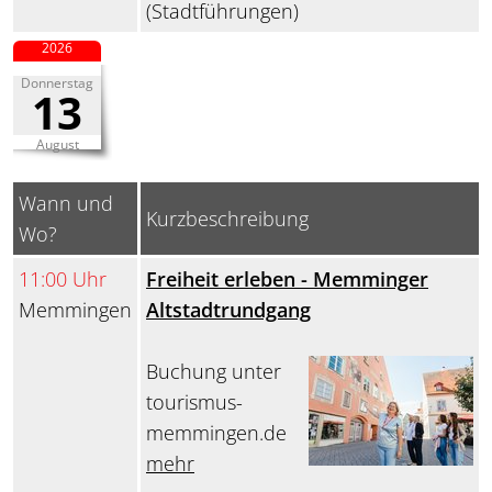
(Stadtführungen)
2026
Donnerstag
13
August
Wann und
Kurzbeschreibung
Wo?
11:00 Uhr
Freiheit erleben - Memminger
Memmingen
Altstadtrundgang
Buchung unter
tourismus-
memmingen.de
mehr