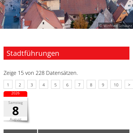
Winfried Schwarz
Stadtführungen
Zeige 15 von 228 Datensätzen.
1
2
3
4
5
6
7
8
9
10
>
2026
Samstag
8
August