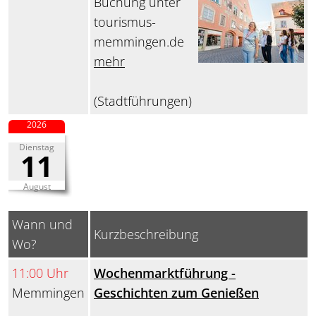
Buchung unter
tourismus-
memmingen.de
mehr
(Stadtführungen)
2026
Dienstag
11
August
Wann und
Kurzbeschreibung
Wo?
11:00 Uhr
Wochenmarktführung -
Memmingen
Geschichten zum Genießen