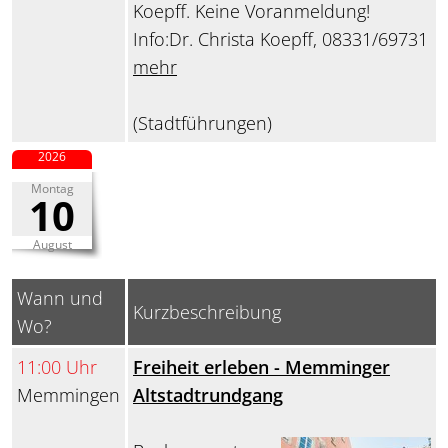
Koepff. Keine Voranmeldung!
Info:Dr. Christa Koepff, 08331/69731
mehr
(Stadtführungen)
2026
Montag
10
August
Wann und
Kurzbeschreibung
Wo?
11:00 Uhr
Freiheit erleben - Memminger
Memmingen
Altstadtrundgang