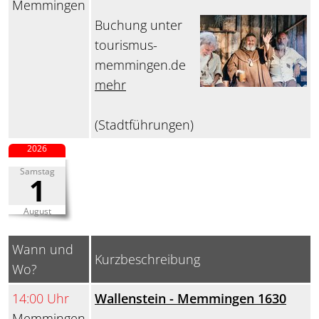
Memmingen
Buchung unter
tourismus-
memmingen.de
mehr
(Stadtführungen)
2026
Samstag
1
August
Wann und
Kurzbeschreibung
Wo?
14:00 Uhr
Wallenstein - Memmingen 1630
Memmingen