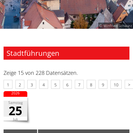
Winfried Schwarz
Stadtführungen
Zeige 15 von 228 Datensätzen.
1
2
3
4
5
6
7
8
9
10
>
2026
Samstag
25
Juli