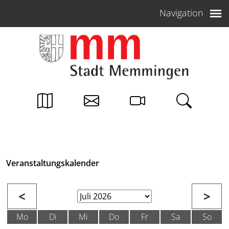
Weiter zum Inhalt
Navigation
Veranstaltungskalender
<
>
Mo
Di
Mi
Do
Fr
Sa
So