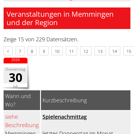
Veranstaltungen in Memmingen
und der Region
Zeige 15 von 229 Datensätzen.
<
7
8
9
10
11
12
13
14
15
2026
Donnerstag
30
Juli
Wann und
Kurzbeschreibung
Wo?
siehe
Spielenachmittag
Beschreibung
Memmingen
letzter Donnerstag im Monat.