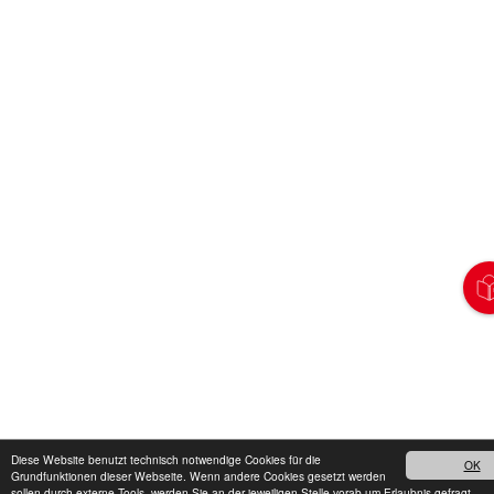
Diese Website benutzt technisch notwendige Cookies für die
OK
Grundfunktionen dieser Webseite. Wenn andere Cookies gesetzt werden
sollen durch externe Tools, werden Sie an der jeweiligen Stelle vorab um Erlaubnis gefragt.