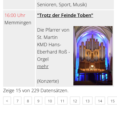
Senioren, Sport, Musik)
16:00 Uhr
"Trotz der Feinde Toben"
Memmingen
Die Pfarrer von
St. Martin
KMD Hans-
Eberhard Roß -
Orgel
mehr
(Konzerte)
Zeige 15 von 229 Datensätzen.
<
7
8
9
10
11
12
13
14
15