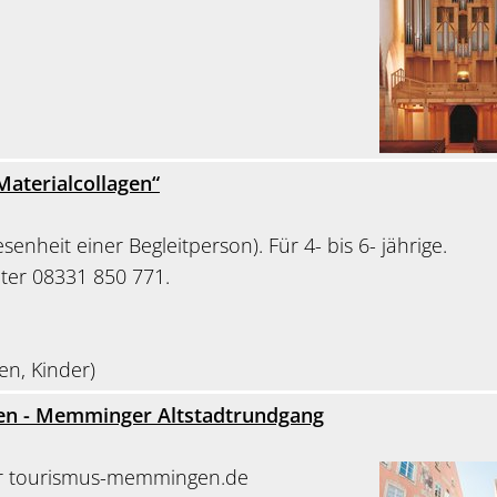
Materialcollagen“
enheit einer Begleitperson). Für 4- bis 6- jährige.
er 08331 850 771.
en, Kinder)
ben - Memminger Altstadtrundgang
r tourismus-memmingen.de