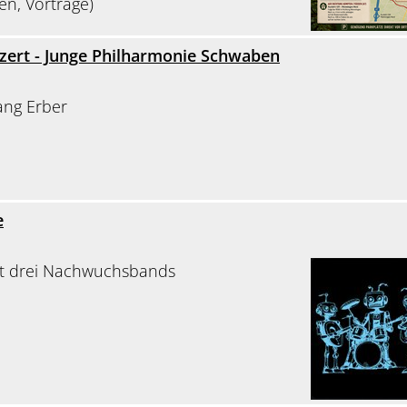
en, Vorträge)
zert - Junge Philharmonie Schwaben
ang Erber
e
it drei Nachwuchsbands