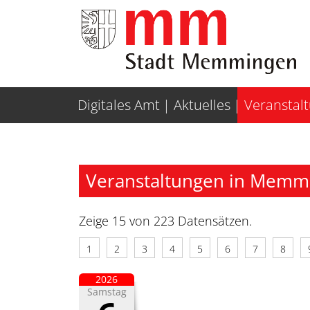
Weiter zur Navigation
Weiter zum Inhalt
Digitales Amt
Aktuelles
Veranstal
Veranstaltungen in Memm
Zeige 15 von 223 Datensätzen.
1
2
3
4
5
6
7
8
2026
Samstag