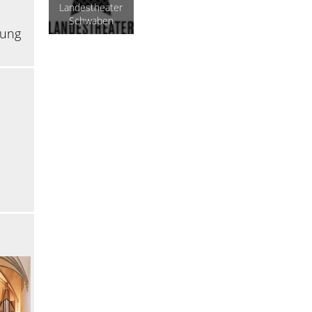
Landestheater
Schwaben
gung