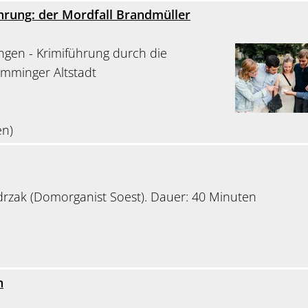
hrung: der Mordfall Brandmüller
gen - Krimiführung durch die
emminger Altstadt
en)
drzak (Domorganist Soest). Dauer: 40 Minuten
n