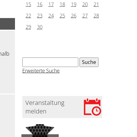
15
16
17
18
19
20
21
22
23
24
25
26
27
28
29
30
halb
Erweiterte Suche
Veranstaltung
melden