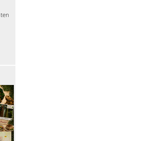
nten
,