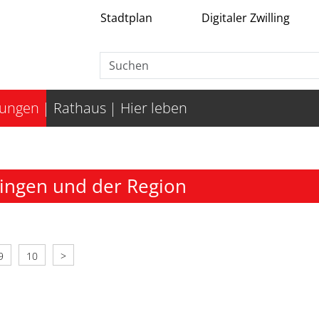
Stadtplan
Digitaler Zwilling
tungen
Rathaus
Hier leben
ingen und der Region
9
10
>