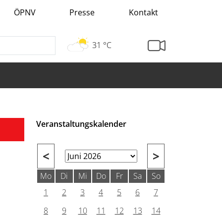
ÖPNV
Presse
Kontakt
31 °C
Veranstaltungskalender
<
>
Mo
Di
Mi
Do
Fr
Sa
So
1
2
3
4
5
6
7
8
9
10
11
12
13
14