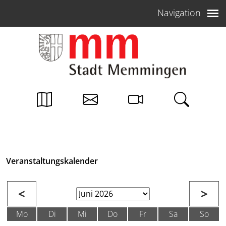
Weiter zum Inhalt
Navigation
Veranstaltungskalender
<
>
Mo
Di
Mi
Do
Fr
Sa
So