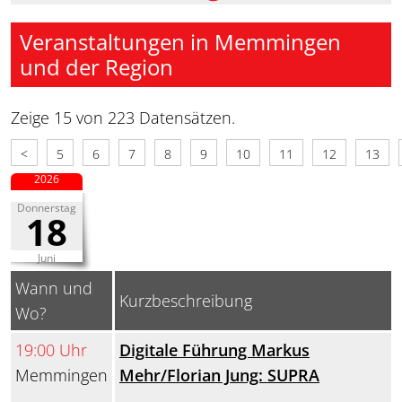
Veranstaltungen in Memmingen
und der Region
Zeige 15 von 223 Datensätzen.
<
5
6
7
8
9
10
11
12
13
2026
Donnerstag
18
Juni
Wann und
Kurzbeschreibung
Wo?
19:00 Uhr
Digitale Führung Markus
Memmingen
Mehr/Florian Jung: SUPRA