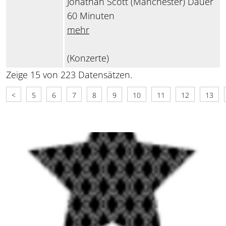
Jonathan Scott (Manchester) Dauer
60 Minuten
mehr
(Konzerte)
Zeige 15 von 223 Datensätzen.
<
5
6
7
8
9
10
11
12
13