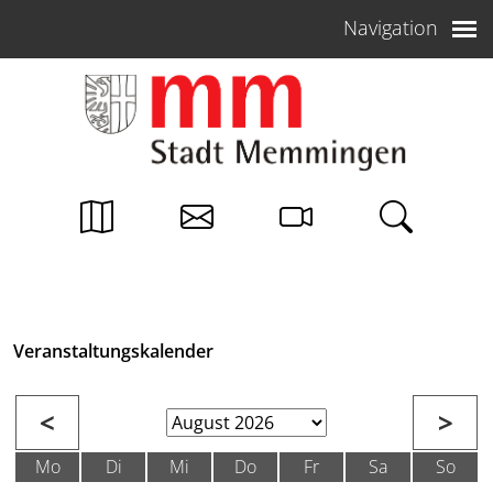
Weiter zum Inhalt
Navigation
Veranstaltungskalender
<
>
Mo
Di
Mi
Do
Fr
Sa
So