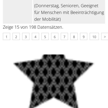
(Donnerstag, Senioren, Geeignet
für Menschen mit Beeinträchtigung
der Mobilität)
Zeige 15 von 198 Datensätzen.
1
2
3
4
5
6
7
8
9
10
>