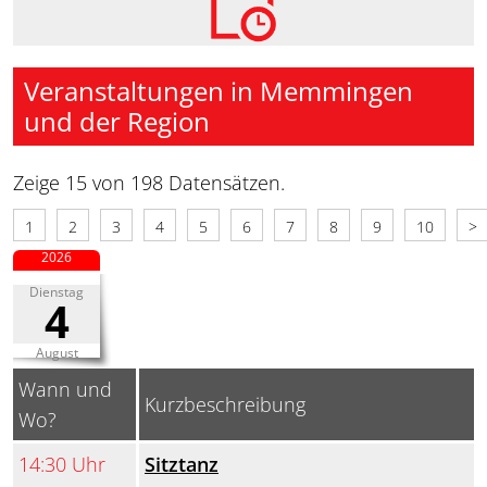
Veranstaltungen in Memmingen
und der Region
Zeige 15 von 198 Datensätzen.
1
2
3
4
5
6
7
8
9
10
>
2026
Dienstag
4
August
Wann und
Kurzbeschreibung
Wo?
14:30 Uhr
Sitztanz