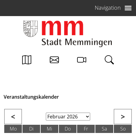
Weiter zum Inhalt
Navigation
Veranstaltungskalender
<
>
Mo
Di
Mi
Do
Fr
Sa
So