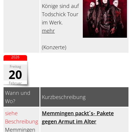
Könige sind auf
Todschick Tour
im Werk.
mehr
(Konzerte)
2026
Freitag
20
Februar
Wann und
Kurzbeschreibung
Wo?
siehe
Memmingen packt´s- Pakete
Beschreibung
gegen Armut im Alter
Memmingen