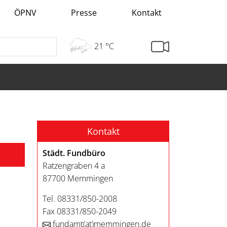
ÖPNV
Presse
Kontakt
21 °C
Kontakt
Städt. Fundbüro
Ratzengraben 4 a
87700 Memmingen
Tel. 08331/850-2008
Fax 08331/850-2049
fundamt
(at)
memmingen.de